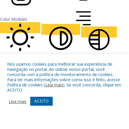
FONT WEIGHT
Color Modules
ALIGN TEXT
Orientation Modules
LIGHT CONTRAST
HIGH CONTRAST
MONOCHROME
Nós usamos cookies para melhorar sua experiência de
navegação no portal. Ao utilizar nosso portal, você
concorda com a política de monitoramento de cookies.
Para ter mais informações sobre como isso é feito, acesse
Política de cookies (
Leia mais
). Se você concorda, clique em
ACEITO.
READING LINE
READING MASK
HIDE IMAGES
ACEITO
Leia mais