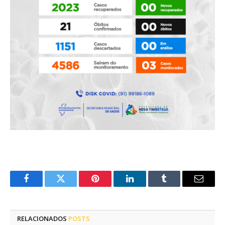
Facebook
Twitter
Pinterest
LinkedIn
Tumblr
E-
mail
RELACIONADOS
POSTS