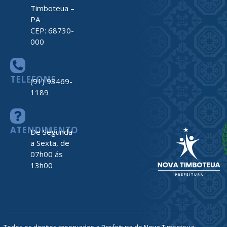
Timboteua –
PA
CEP: 68730-
000
TELEFONE
(91) 93469-
1189
ATENDIMENTO
De Segunda
a Sexta, de
07h00 ás
13h00
Todos os direitos reservados a Prefeitura de Nova Timboteua