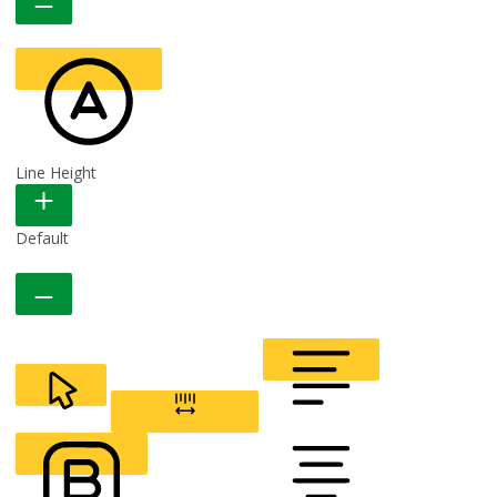
Line Height
READABLE FONT
Default
CURSOR
LETTER SPACING