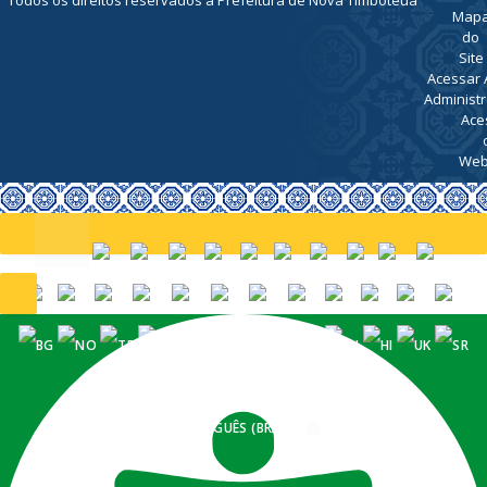
Map
do
Site
Acessar 
Administr
Ace
Web
PORTUGUÊS (BRASIL)