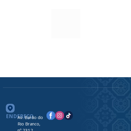
ENDEREÇO
Av. Barão do
Rio Branco,
nº 2312