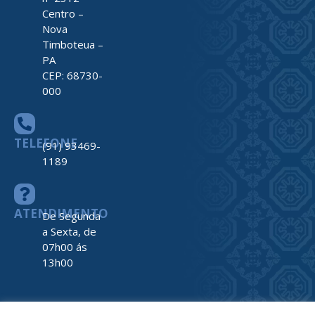
Centro –
Nova
Timboteua –
PA
CEP: 68730-
000
TELEFONE
(91) 93469-
1189
ATENDIMENTO
De Segunda
a Sexta, de
07h00 ás
13h00