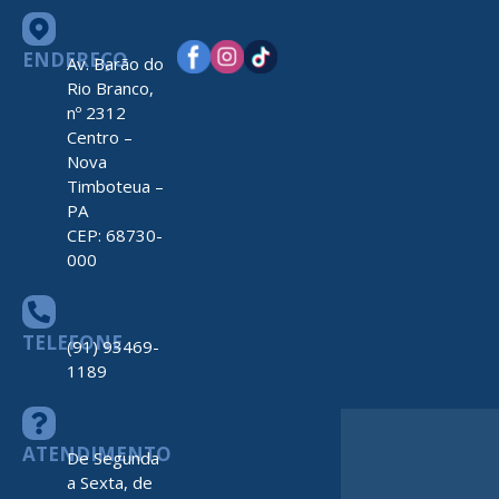
ENDEREÇO
Av. Barão do
Rio Branco,
nº 2312
Centro –
Nova
Timboteua –
PA
CEP: 68730-
000
TELEFONE
(91) 93469-
1189
ATENDIMENTO
De Segunda
a Sexta, de