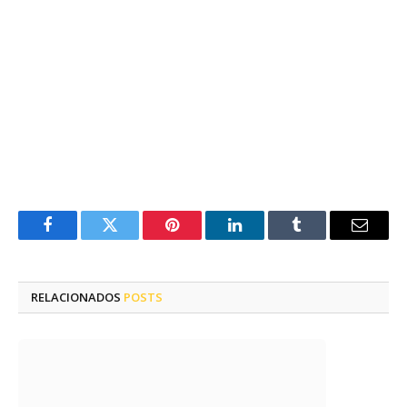
Facebook
Twitter
Pinterest
LinkedIn
Tumblr
E-
mail
RELACIONADOS
POSTS