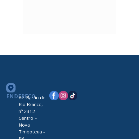
ENDEREÇO
Av. Barão do
Rio Branco,
nº 2312
Centro –
Nova
Timboteua –
PA