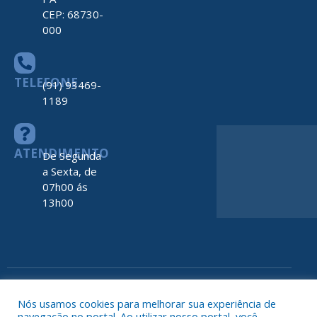
CEP: 68730-
000
TELEFONE
(91) 93469-
1189
ATENDIMENTO
De Segunda
a Sexta, de
07h00 ás
13h00
Todos os direitos reservados a Prefeitura de Nova Timboteua
Map
Nós usamos cookies para melhorar sua experiência de
do
navegação no portal. Ao utilizar nosso portal, você