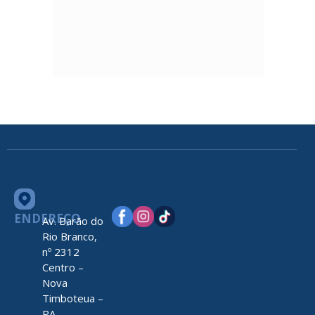
ENDEREÇO
Av. Barão do
Rio Branco,
nº 2312
Centro –
Nova
Timboteua –
PA