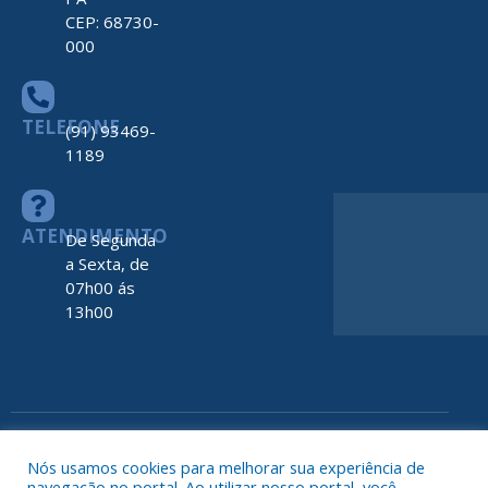
CEP: 68730-
000
TELEFONE
(91) 93469-
1189
ATENDIMENTO
De Segunda
a Sexta, de
07h00 ás
13h00
Todos os direitos reservados a Prefeitura de Nova Timboteua
Map
Nós usamos cookies para melhorar sua experiência de
do
navegação no portal. Ao utilizar nosso portal, você