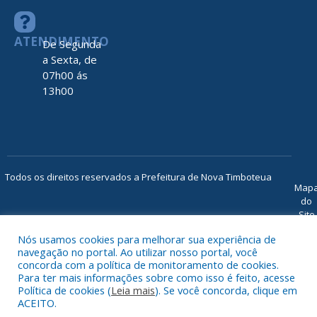
ATENDIMENTO
De Segunda
a Sexta, de
07h00 ás
13h00
Todos os direitos reservados a Prefeitura de Nova Timboteua
Map
do
Site
Acessar 
Nós usamos cookies para melhorar sua experiência de
Administr
navegação no portal. Ao utilizar nosso portal, você
Ace
concorda com a política de monitoramento de cookies.
Para ter mais informações sobre como isso é feito, acesse
Web
Política de cookies (
Leia mais
). Se você concorda, clique em
ACEITO.