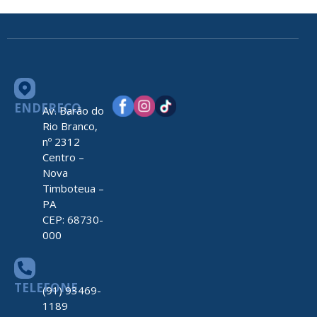
ENDEREÇO
Av. Barão do
Rio Branco,
nº 2312
Centro –
Nova
Timboteua –
PA
CEP: 68730-
000
TELEFONE
(91) 93469-
1189