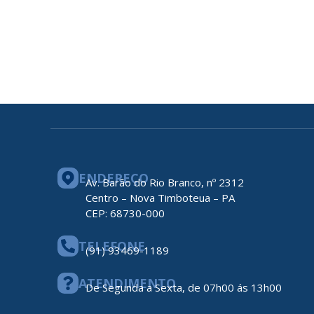
ENDEREÇO
Av. Barão do Rio Branco, nº 2312
Centro – Nova Timboteua – PA
CEP: 68730-000
TELEFONE
(91) 93469-1189
ATENDIMENTO
De Segunda a Sexta, de 07h00 ás 13h00