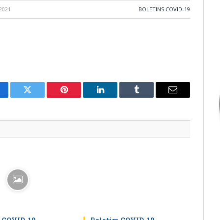
2021
BOLETINS COVID-19
cebook
Twitter
Pinterest
LinkedIn
Tumblr
E-
mail