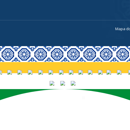
a
Mapa do
PORTUGUÊS (BRASIL)