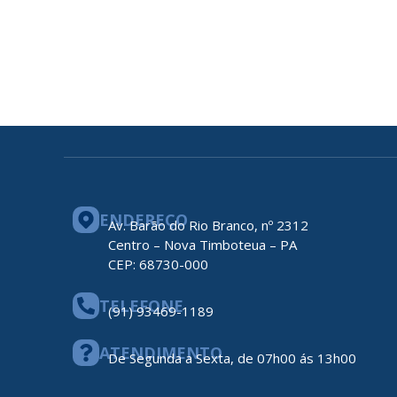
ENDEREÇO
Av. Barão do Rio Branco, nº 2312
Centro – Nova Timboteua – PA
CEP: 68730-000
TELEFONE
(91) 93469-1189
ATENDIMENTO
De Segunda a Sexta, de 07h00 ás 13h00