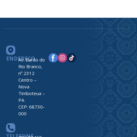
ENDEREÇO
Av. Barão do
Rio Branco,
nº 2312
Centro –
Nova
Timboteua –
PA
CEP: 68730-
000
TELEFONE