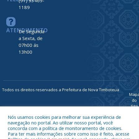
(91) 93469-
1189
ATENDIMENTO
De Segunda
a Sexta, de
07h00 ás
13h00
Todos os direitos reservados a Prefeitura de Nova Timboteua
Map
do
Site
Acessar 
Nós usamos cookies para melhorar sua experiência de
Administr
navegação no portal. Ao utilizar nosso portal, você
Ace
concorda com a política de monitoramento de cookies.
Para ter mais informações sobre como isso é feito, acesse
Web