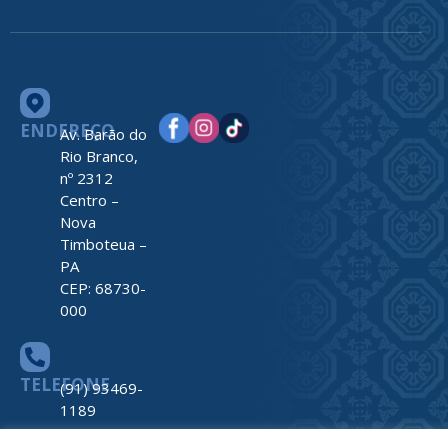
ENDEREÇO
Av. Barão do
Rio Branco,
nº 2312
Centro –
Nova
Timboteua –
PA
CEP: 68730-
000
TELEFONE
(91) 93469-
1189