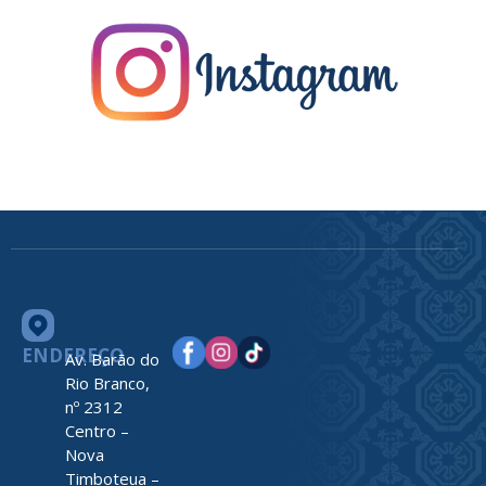
ENDEREÇO
Av. Barão do
Rio Branco,
nº 2312
Centro –
Nova
Timboteua –