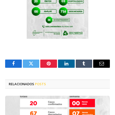
Facebook
Twitter
Pinterest
LinkedIn
Tumblr
E-
mail
RELACIONADOS
POSTS