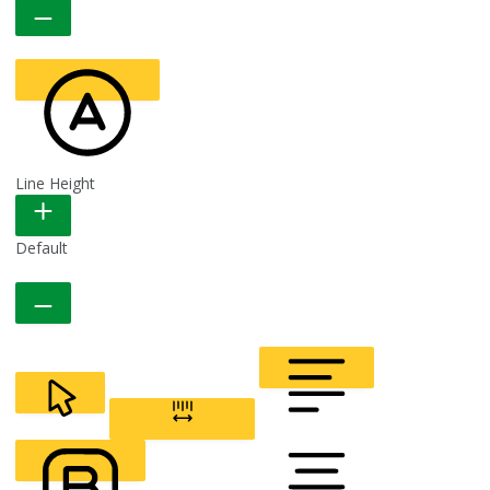
Line Height
READABLE FONT
Default
CURSOR
LETTER SPACING