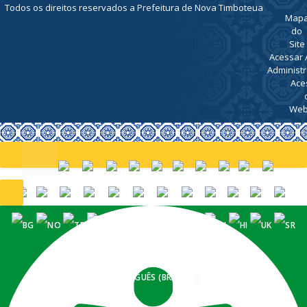
Todos os direitos reservados a Prefeitura de Nova Timboteua
Map
do
Site
Acessar 
Administr
Ace
Web
PORTUGUÊS (BRASIL)