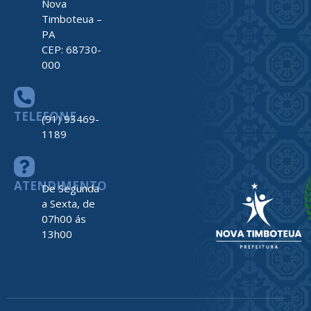
Nova
Timboteua –
PA
CEP: 68730-
000
TELEFONE
(91) 93469-
1189
ATENDIMENTO
De Segunda
a Sexta, de
07h00 ás
13h00