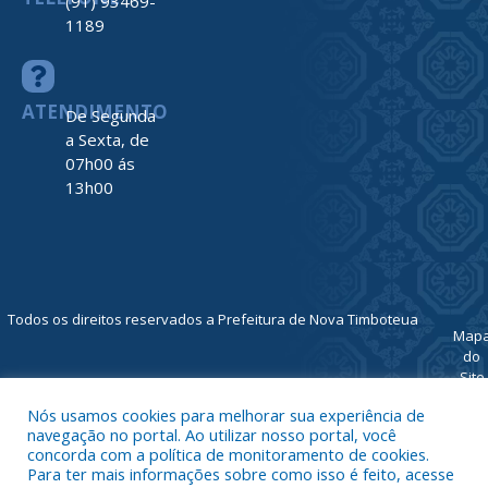
(91) 93469-
1189
ATENDIMENTO
De Segunda
a Sexta, de
07h00 ás
13h00
Todos os direitos reservados a Prefeitura de Nova Timboteua
Map
do
Site
Acessar 
Nós usamos cookies para melhorar sua experiência de
Administr
navegação no portal. Ao utilizar nosso portal, você
Ace
concorda com a política de monitoramento de cookies.
Para ter mais informações sobre como isso é feito, acesse
Web