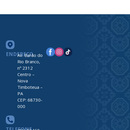
ENDEREÇO
Av. Barão do
Rio Branco,
nº 2312
Centro –
Nova
Timboteua –
PA
CEP: 68730-
000
TELEFONE