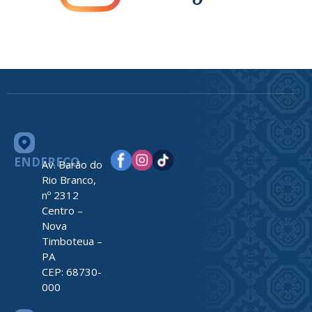
ENDEREÇO
Av. Barão do
Rio Branco,
nº 2312
Centro –
Nova
Timboteua –
PA
CEP: 68730-
000