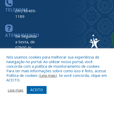
TELEFONE
(91) 93469-
1189
ATENDIMENTO
De Segunda
a Sexta, de
07h00 ás
13h00
Nós usamos cookies para melhorar sua experiência de
navegação no portal. Ao utilizar nosso portal, você
concorda com a política de monitoramento de cookies.
Para ter mais informações sobre como isso é feito, acesse
Política de cookies (
Leia mais
). Se você concorda, clique em
ACEITO.
Todos os direitos reservados a Prefeitura de Nova Timboteua
Map
ACEITO
Leia mais
do
Site
Acessar 
Administr
Ace