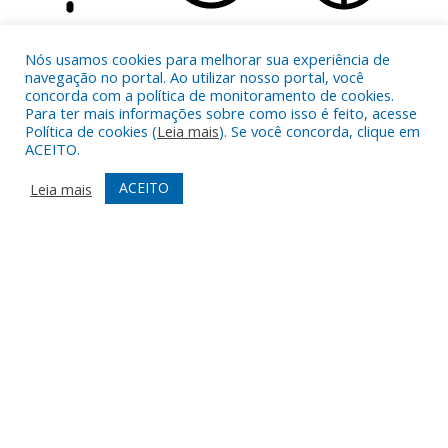
Orientation Modules
LIGHT CONTRAST
HIGH CONTRAST
MONOCHROME
Nós usamos cookies para melhorar sua experiência de
navegação no portal. Ao utilizar nosso portal, você
concorda com a política de monitoramento de cookies.
Para ter mais informações sobre como isso é feito, acesse
Política de cookies (
Leia mais
). Se você concorda, clique em
ACEITO.
READING LINE
READING MASK
HIDE IMAGES
ACEITO
Leia mais
HIGHLIGHT CONTENT
STOP ANIMATIONS
Skip To Content
HIGHLIGHT LINKS
RESET SETTINGS