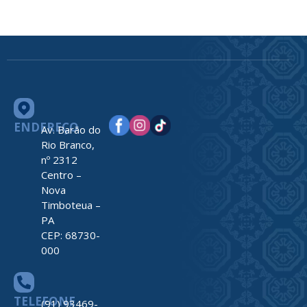
ENDEREÇO
Av. Barão do
Rio Branco,
nº 2312
Centro –
Nova
Timboteua –
PA
CEP: 68730-
000
TELEFONE
(91) 93469-