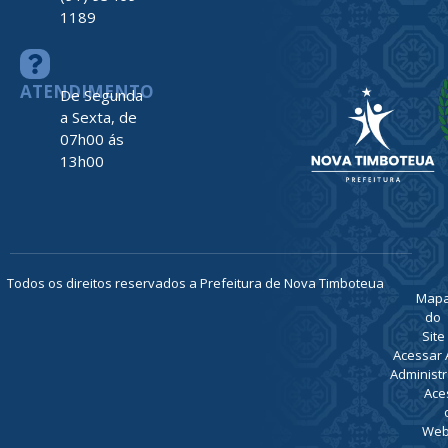
1189
ATENDIMENTO
De Segunda
a Sexta, de
07h00 ás
13h00
Todos os direitos reservados a Prefeitura de Nova Timboteua
Map
do
Site
Acessar 
Administr
Ace
Web