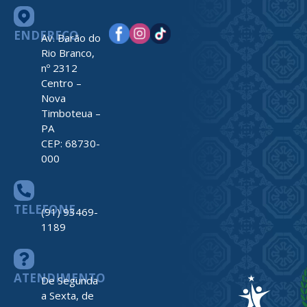
ENDEREÇO
Av. Barão do
Rio Branco,
nº 2312
Centro –
Nova
Timboteua –
PA
CEP: 68730-
000
TELEFONE
(91) 93469-
1189
ATENDIMENTO
De Segunda
a Sexta, de