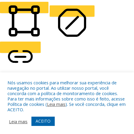
READING LINE
READING MASK
HIDE IMAGES
HIGHLIGHT CONTENT
STOP ANIMATIONS
Skip To Content
HIGHLIGHT LINKS
Nós usamos cookies para melhorar sua experiência de
RESET SETTINGS
navegação no portal. Ao utilizar nosso portal, você
concorda com a política de monitoramento de cookies.
Para ter mais informações sobre como isso é feito, acesse
Política de cookies (
Leia mais
). Se você concorda, clique em
ACEITO.
ACEITO
Leia mais