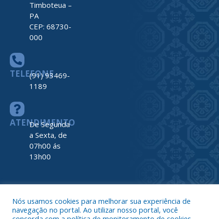
ENDEREÇO
Av. Barão do
Rio Branco,
nº 2312
Centro –
Nova
Timboteua –
PA
CEP: 68730-
000
TELEFONE
(91) 93469-
1189
Nós usamos cookies para melhorar sua experiência de
navegação no portal. Ao utilizar nosso portal, você
ATENDIMENTO
De Segunda
concorda com a política de monitoramento de cookies.