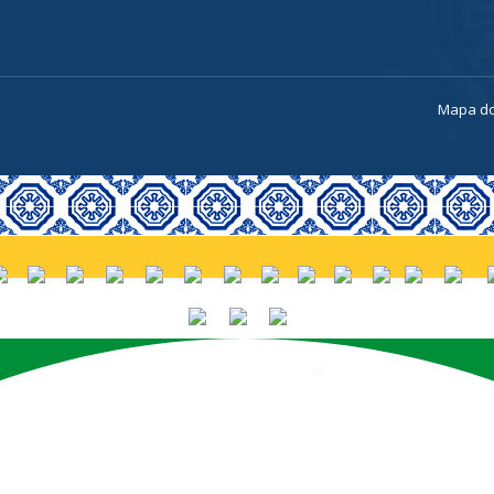
a
Mapa do
PORTUGUÊS (BRASIL)