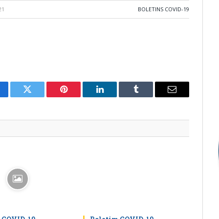
21
BOLETINS COVID-19
cebook
Twitter
Pinterest
LinkedIn
Tumblr
E-
mail