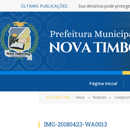
ÚLTIMAS PUBLICAÇÕES:
Sua denúncia pode protege
Página Inicial
VOCÊ ESTÁ EM:
Início
Notícias
Campeona
»
»
IMG-20180423-WA0013