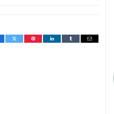
cebook
Twitter
Pinterest
LinkedIn
Tumblr
E-
mail