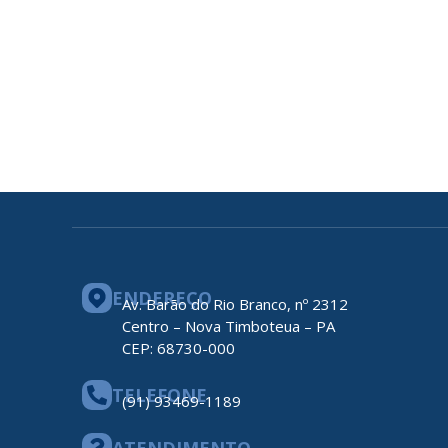
ENDEREÇO
Av. Barão do Rio Branco, nº 2312
Centro – Nova Timboteua – PA
CEP: 68730-000
TELEFONE
(91) 93469-1189
ATENDIMENTO