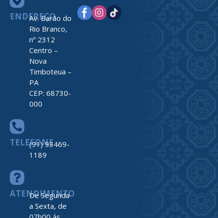
ENDEREÇO
Av. Barão do
Rio Branco,
nº 2312
Centro –
Nova
Timboteua –
PA
CEP: 68730-
000
TELEFONE
(91) 93469-
1189
ATENDIMENTO
De Segunda
a Sexta, de
07h00 ás