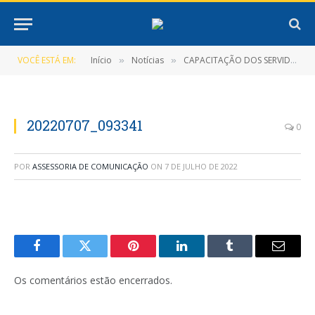
VOCÊ ESTÁ EM:
Início
Notícias
CAPACITAÇÃO DOS SERVIDORES DA SAÚDE
»
»
20220707_093341
0
POR
ASSESSORIA DE COMUNICAÇÃO
ON
7 DE JULHO DE 2022
Facebook
Twitter
Pinterest
LinkedIn
Tumblr
E-
mail
Os comentários estão encerrados.