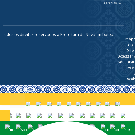
TELEFONE
(91) 93469-
1189
ATENDIMENTO
De Segunda
a Sexta, de
07h00 ás
13h00
Todos os direitos reservados a Prefeitura de Nova Timboteua
Map
do
Site
Acessar 
Administr
Ace
Web