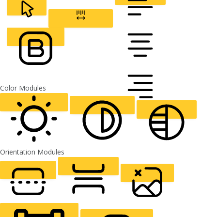
Line Height
READABLE FONT
Default
CURSOR
LETTER SPACING
FONT WEIGHT
Color Modules
ALIGN TEXT