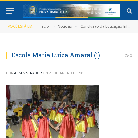
VOCÊ ESTÁ EM:
Início
Notícias
Conclusão da Educação Infantil é comemorada. As solenidades foram regidas pela gratidão e emoção dos pais, alunos e professores
»
»
Escola Maria Luiza Amaral (1)
0
POR
ADMINISTRADOR
ON
29 DE JANEIRO DE 2018