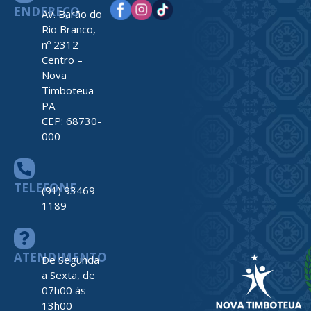
ENDEREÇO
Av. Barão do
Rio Branco,
nº 2312
Centro –
Nova
Timboteua –
PA
CEP: 68730-
000