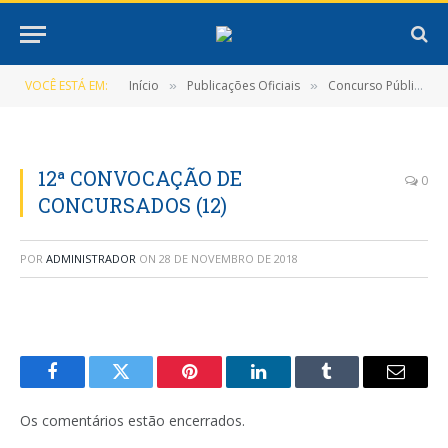
VOCÊ ESTÁ EM:
Início
Publicações Oficiais
Concurso Público Nº 001/2015
»
»
12ª CONVOCAÇÃO DE
0
CONCURSADOS (12)
POR
ADMINISTRADOR
ON
28 DE NOVEMBRO DE 2018
Facebook
Twitter
Pinterest
LinkedIn
Tumblr
E-
mail
Os comentários estão encerrados.