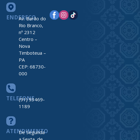
ENDEREÇO
Av. Barão do
Rio Branco,
nº 2312
Centro –
Nova
Timboteua –
PA
CEP: 68730-
000
TELEFONE
(91) 93469-
1189
ATENDIMENTO
De Segunda
a Sexta, de