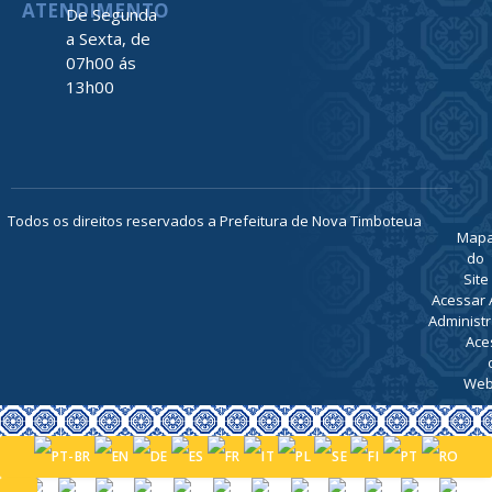
ATENDIMENTO
De Segunda
a Sexta, de
07h00 ás
13h00
Todos os direitos reservados a Prefeitura de Nova Timboteua
Map
do
Site
Acessar 
Administr
Ace
Web