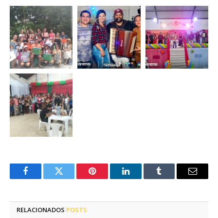
Facebook
Twitter
Pinterest
LinkedIn
Tumblr
E-
mail
RELACIONADOS
POSTS