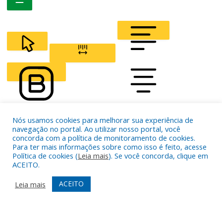
CURSOR
LETTER SPACING
Nós usamos cookies para melhorar sua experiência de
FONT WEIGHT
Color Modules
navegação no portal. Ao utilizar nosso portal, você
concorda com a política de monitoramento de cookies.
Para ter mais informações sobre como isso é feito, acesse
Política de cookies (
Leia mais
). Se você concorda, clique em
ALIGN TEXT
ACEITO.
ACEITO
Leia mais
Orientation Modules
LIGHT CONTRAST
HIGH CONTRAST
MONOCHROME