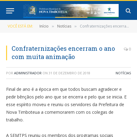
VOCÊ ESTÁ EM:
Início
Notícias
Confraternizações encerram o ano com muita animação
»
»
Confraternizações encerram o ano
0
com muita animação
POR
ADMINISTRADOR
ON
31 DE DEZEMBRO DE 2018
NOTÍCIAS
Final de ano é a época em que todos buscam agradecer e
pedir bênçãos pelo ano que se encerra e pelo que se inicia. E
esse espírito moveu e reuniu os servidores da Prefeitura de
Nova Timboteua a comemorarem com os colegas de
trabalho.
A SEMTPS reuniu os membros dos programas sociais