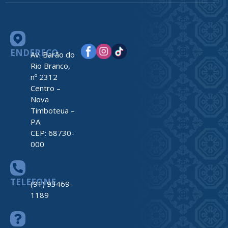
ENDEREÇO
Av. Barão do
Rio Branco,
nº 2312
Centro –
Nova
Timboteua –
PA
CEP: 68730-
000
TELEFONE
(91) 93469-
1189