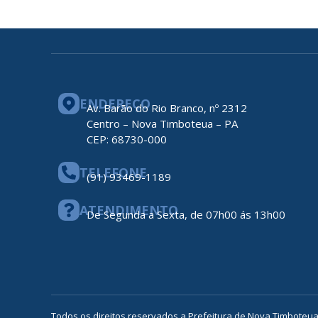
ENDEREÇO
Av. Barão do Rio Branco, nº 2312
Centro – Nova Timboteua – PA
CEP: 68730-000
TELEFONE
(91) 93469-1189
ATENDIMENTO
De Segunda a Sexta, de 07h00 ás 13h00
Todos os direitos reservados a Prefeitura de Nova Timboteu