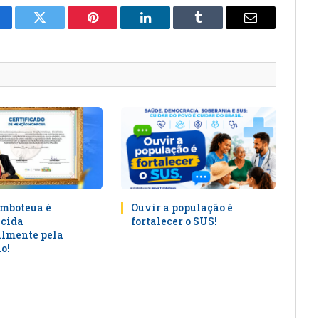
cebook
Twitter
Pinterest
LinkedIn
Tumblr
E-
mail
mboteua é
Ouvir a população é
cida
fortalecer o SUS!
lmente pela
o!