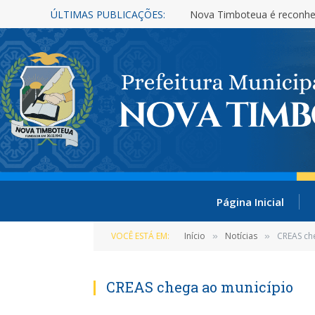
ÚLTIMAS PUBLICAÇÕES:
Nova Timboteua é reconhe
Página Inicial
VOCÊ ESTÁ EM:
Início
Notícias
CREAS ch
»
»
CREAS chega ao município