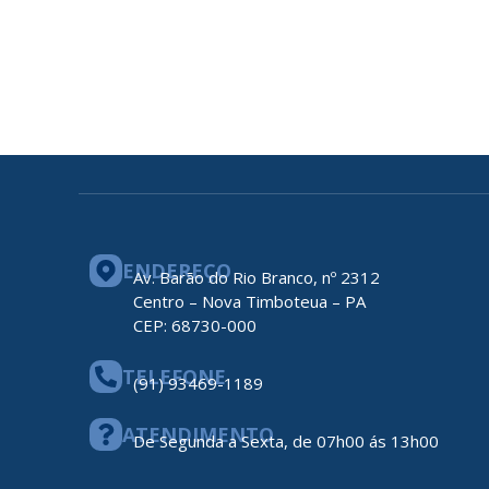
ENDEREÇO
Av. Barão do Rio Branco, nº 2312
Centro – Nova Timboteua – PA
CEP: 68730-000
TELEFONE
(91) 93469-1189
ATENDIMENTO
De Segunda a Sexta, de 07h00 ás 13h00