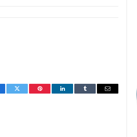
cebook
Twitter
Pinterest
LinkedIn
Tumblr
E-
mail