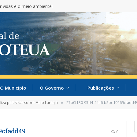
r vidas e o meio ambiente!
O Município
O Governo
Publicações
liza palestras sobre Maio Laranja
27b0f130-95d4-44a6-b5bc-f9269cfadd4
»
9cfadd49
0