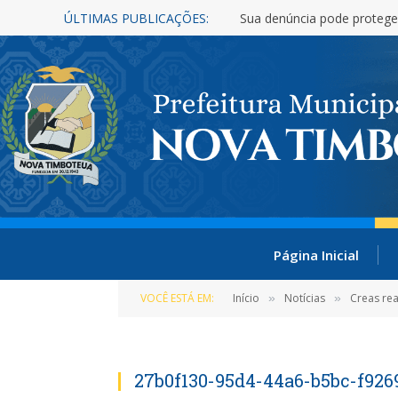
ÚLTIMAS PUBLICAÇÕES:
Sua denúncia pode protege
Página Inicial
VOCÊ ESTÁ EM:
Início
Notícias
Creas rea
»
»
27b0f130-95d4-44a6-b5bc-f926