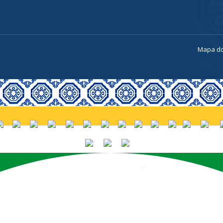
a
Mapa do
PORTUGUÊS (BRASIL)