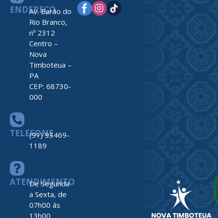
ENDEREÇO
Av. Barão do
Rio Branco,
nº 2312
Centro –
Nova
Timboteua –
PA
CEP: 68730-
000
TELEFONE
(91) 93469-
1189
ATENDIMENTO
De Segunda
a Sexta, de
07h00 ás
13h00