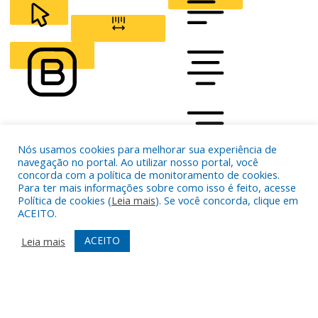
CURSOR
LETTER SPACING
FONT WEIGHT
Color Modules
Nós usamos cookies para melhorar sua experiência de
navegação no portal. Ao utilizar nosso portal, você
concorda com a política de monitoramento de cookies.
ALIGN TEXT
Para ter mais informações sobre como isso é feito, acesse
Política de cookies (
Leia mais
). Se você concorda, clique em
ACEITO.
Orientation Modules
LIGHT CONTRAST
HIGH CONTRAST
MONOCHROME
ACEITO
Leia mais