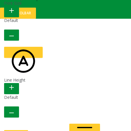
Font Size
HIDE TOOLBAR
Default
Line Height
READABLE FONT
Default