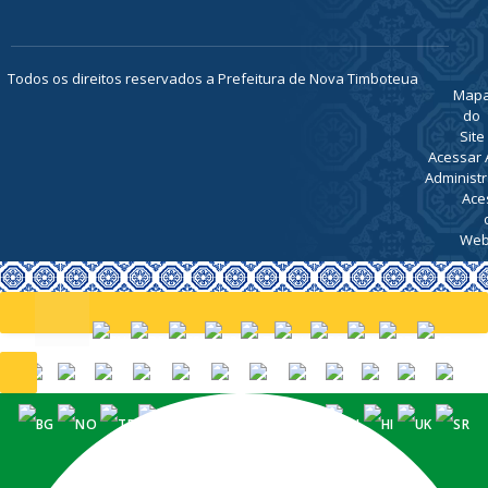
ATENDIMENTO
De Segunda
a Sexta, de
07h00 ás
13h00
Todos os direitos reservados a Prefeitura de Nova Timboteua
Map
do
Site
Acessar 
Administr
Ace
Web