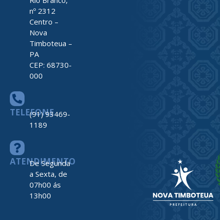
ENDEREÇO
Av. Barão do
Rio Branco,
nº 2312
Centro –
Nova
Timboteua –
PA
CEP: 68730-
000
TELEFONE
(91) 93469-
1189