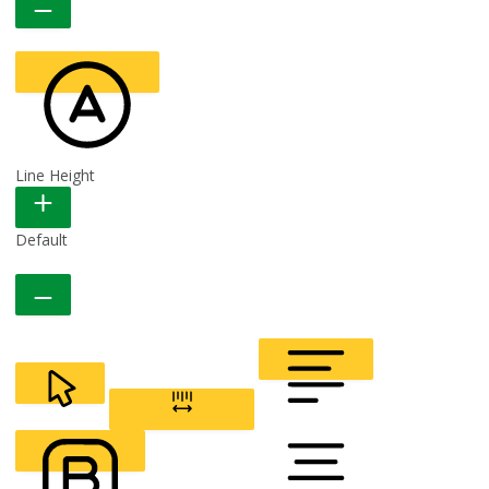
Line Height
READABLE FONT
Default
CURSOR
LETTER SPACING