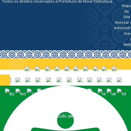
Todos os direitos reservados a Prefeitura de Nova Timboteua
Map
do
Site
Acessar 
Administr
Ace
Web
PORTUGUÊS (BRASIL)