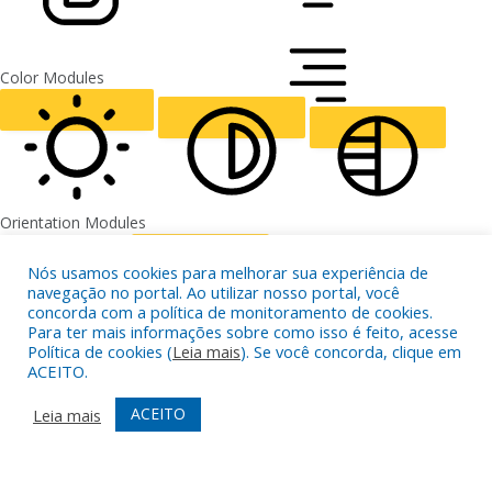
FONT WEIGHT
Color Modules
ALIGN TEXT
Orientation Modules
LIGHT CONTRAST
HIGH CONTRAST
MONOCHROME
Nós usamos cookies para melhorar sua experiência de
navegação no portal. Ao utilizar nosso portal, você
concorda com a política de monitoramento de cookies.
Para ter mais informações sobre como isso é feito, acesse
Política de cookies (
Leia mais
). Se você concorda, clique em
READING LINE
READING MASK
HIDE IMAGES
ACEITO.
ACEITO
Leia mais