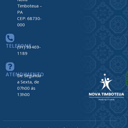
Timboteua –
PA
CEP: 68730-
000
TELEFONE
(91) 93469-
1189
ATENDIMENTO
De Segunda
a Sexta, de
07h00 ás
13h00