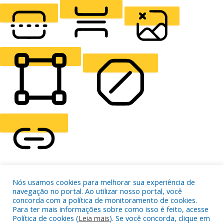
LIGHT CONTRAST
HIGH CONTRAST
MONOCHROME
READING LINE
READING MASK
HIDE IMAGES
HIGHLIGHT CONTENT
STOP ANIMATIONS
Skip To Content
Nós usamos cookies para melhorar sua experiência de
HIGHLIGHT LINKS
navegação no portal. Ao utilizar nosso portal, você
RESET SETTINGS
concorda com a política de monitoramento de cookies.
Para ter mais informações sobre como isso é feito, acesse
Política de cookies (
Leia mais
). Se você concorda, clique em