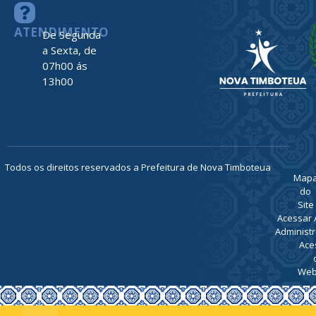
ATENDIMENTO
De Segunda
a Sexta, de
07h00 ás
13h00
Todos os direitos reservados a Prefeitura de Nova Timboteua
Map
do
Site
Acessar 
Administr
Ace
Web