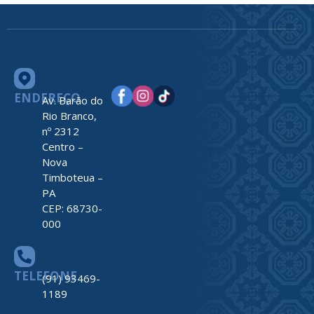
ENDEREÇO
Av. Barão do
Rio Branco,
nº 2312
Centro –
Nova
Timboteua –
PA
CEP: 68730-
000
TELEFONE
(91) 93469-
1189