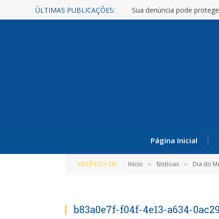
ÚLTIMAS PUBLICAÇÕES:
Sua denúncia pode protege
Página Inicial
VOCÊ ESTÁ EM:
Início
Notícias
Dia do M
»
»
b83a0e7f-f04f-4e13-a634-0ac2