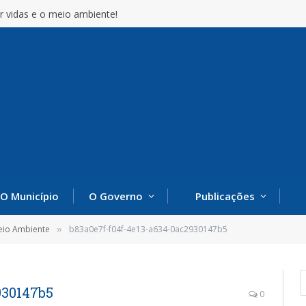
r vidas e o meio ambiente!
O Município
O Governo
Publicações
eio Ambiente
b83a0e7f-f04f-4e13-a634-0ac2930147b5
»
930147b5
0