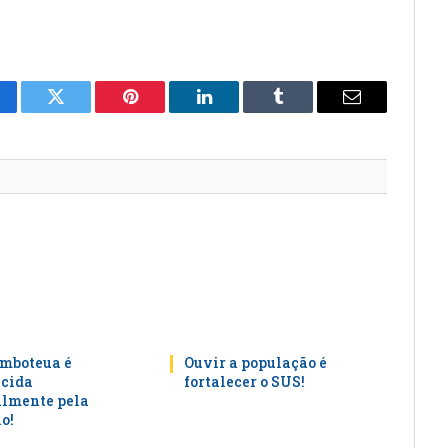
cebook
Twitter
Pinterest
LinkedIn
Tumblr
E-
mail
mboteua é
Ouvir a população é
cida
fortalecer o SUS!
lmente pela
o!