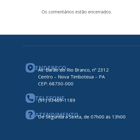
Os comentários estão encerrados.
ENDEREÇO
Av. Barão do Rio Branco, nº 2312
Centro – Nova Timboteua – PA
CEP: 68730-000
TELEFONE
(91) 93469-1189
ATENDIMENTO
De Segunda a Sexta, de 07h00 ás 13h00