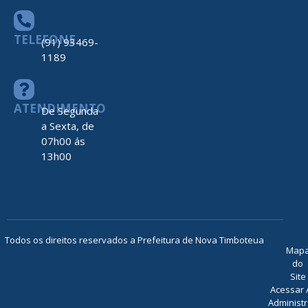
TELEFONE
(91) 93469-
1189
ATENDIMENTO
De Segunda
a Sexta, de
07h00 ás
13h00
Todos os direitos reservados a Prefeitura de Nova Timboteua
Map
do
Site
Acessar 
Administr