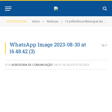
VOCÊ ESTÁ EM:
Início
Notícias
I Conferência Municipal da Segurança alimentar e nutricional Sustentável – Nova Timboteua
»
»
WhatsApp Image 2023-08-30 at
0
16.48.42 (3)
POR
ASSESSORIA DE COMUNICAÇÃO
ON
31 DE AGOSTO DE 2023