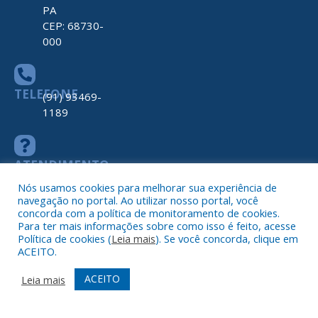
PA
CEP: 68730-
000
TELEFONE
(91) 93469-
1189
ATENDIMENTO
De Segunda
a Sexta, de
Nós usamos cookies para melhorar sua experiência de
07h00 ás
navegação no portal. Ao utilizar nosso portal, você
concorda com a política de monitoramento de cookies.
13h00
Para ter mais informações sobre como isso é feito, acesse
Política de cookies (
Leia mais
). Se você concorda, clique em
ACEITO.
ACEITO
Leia mais
Todos os direitos reservados a Prefeitura de Nova Timboteua
Map