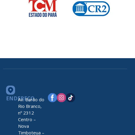
ENDEREÇO
Av. Barão do
Rio Branco,
nº 2312
Centro –
Nova
Timboteua –