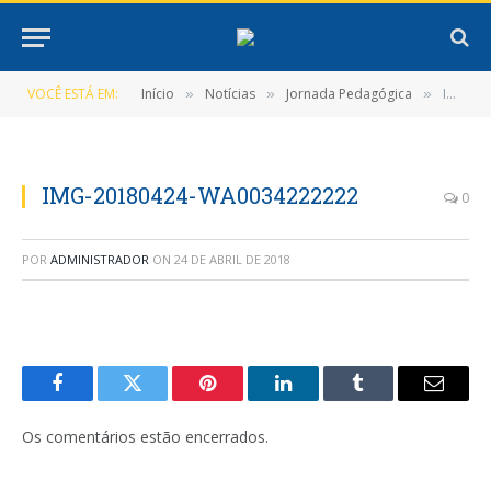
VOCÊ ESTÁ EM:
Início
Notícias
Jornada Pedagógica
IMG-20180424-WA0034222222
»
»
»
IMG-20180424-WA0034222222
0
POR
ADMINISTRADOR
ON
24 DE ABRIL DE 2018
Facebook
Twitter
Pinterest
LinkedIn
Tumblr
E-
mail
Os comentários estão encerrados.