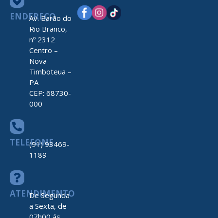
ENDEREÇO
Av. Barão do
Rio Branco,
nº 2312
Centro –
Nova
Timboteua –
PA
CEP: 68730-
000
TELEFONE
(91) 93469-
1189
ATENDIMENTO
De Segunda
a Sexta, de
07h00 ás