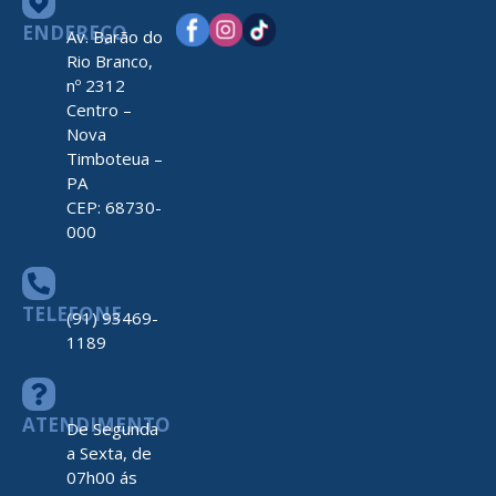
ENDEREÇO
Av. Barão do
Rio Branco,
nº 2312
Centro –
Nova
Timboteua –
PA
CEP: 68730-
000
TELEFONE
(91) 93469-
1189
ATENDIMENTO
De Segunda
a Sexta, de
07h00 ás