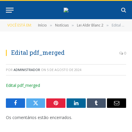
VOCÊ ESTÁ EM:
Início
Notícias
Lei Aldir Blanc 2
Edital pdf_merged
»
»
»
Edital pdf_merged
0
POR
ADMINISTRADOR
ON
5 DE AGOSTO DE 2024
Edital pdf_merged
Facebook
Twitter
Pinterest
LinkedIn
Tumblr
E-
mail
Os comentários estão encerrados.