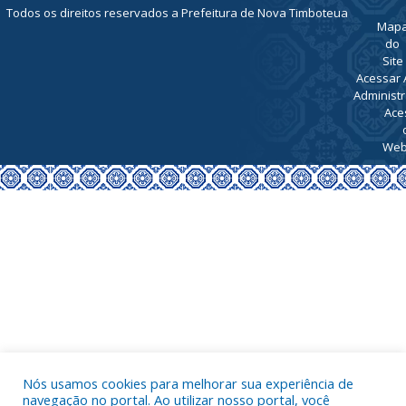
Todos os direitos reservados a Prefeitura de Nova Timboteua
Map
do
Site
Acessar 
Administr
Ace
Web
Nós usamos cookies para melhorar sua experiência de
navegação no portal. Ao utilizar nosso portal, você