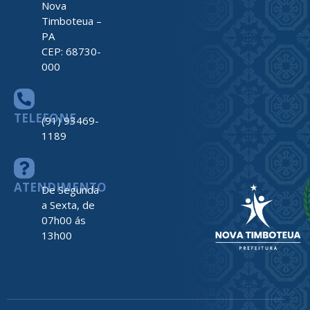
Nova
Timboteua –
PA
CEP: 68730-
000
TELEFONE
(91) 93469-
1189
ATENDIMENTO
De Segunda
a Sexta, de
07h00 ás
13h00