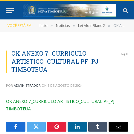
VOCÊ ESTÁ EM:
Início
Notícias
Lei Aldir Blanc 2
OK ANEXO 7_CURRICULO ARTISTICO_CULTURAL PF_PJ TIMBOTEUA
»
»
»
OK ANEXO 7_CURRICULO
0
ARTISTICO_CULTURAL PF_PJ
TIMBOTEUA
POR
ADMINISTRADOR
ON
5 DE AGOSTO DE 2024
OK ANEXO 7_CURRICULO ARTISTICO_CULTURAL PF_PJ
TIMBOTEUA
Facebook
Twitter
Pinterest
LinkedIn
Tumblr
E-