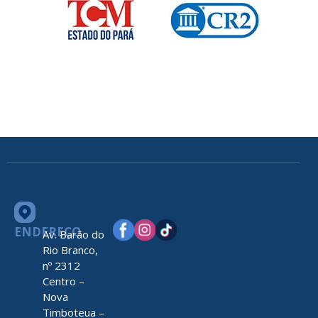
ENDEREÇO
Av. Barão do
Rio Branco,
nº 2312
Centro –
Nova
Timboteua –