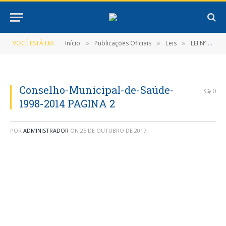
VOCÊ ESTÁ EM:
Início
Publicações Oficiais
Leis
LEI Nº 019/1998, DE 05 DE MARÇO DE 1998
»
»
»
Conselho-Municipal-de-Saúde-
0
1998-2014 PAGINA 2
POR
ADMINISTRADOR
ON
25 DE OUTUBRO DE 2017