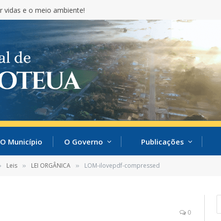
r vidas e o meio ambiente!
O Município
O Governo
Publicações
Leis
LEI ORGÂNICA
LOM-ilovepdf-compressed
»
»
»
0