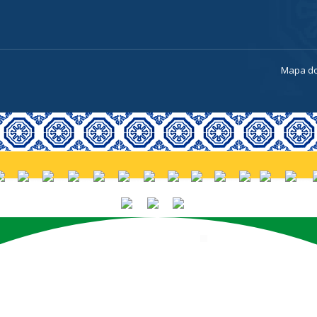
a
Mapa do
PORTUGUÊS (BRASIL)