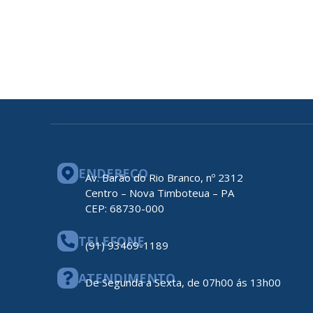
ENDEREÇO
Av. Barão do Rio Branco, nº 2312
Centro – Nova Timboteua – PA
CEP: 68730-000
TELEFONE
(91) 93469-1189
ATENDIMENTO
De Segunda a Sexta, de 07h00 ás 13h00