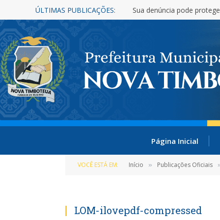
ÚLTIMAS PUBLICAÇÕES:
Sua denúncia pode protege
Página Inicial
VOCÊ ESTÁ EM:
Início
Publicações Oficiais
»
LOM-ilovepdf-compressed