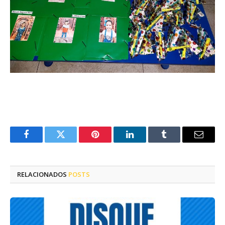
Facebook
Twitter
Pinterest
LinkedIn
Tumblr
E-
mail
RELACIONADOS
POSTS