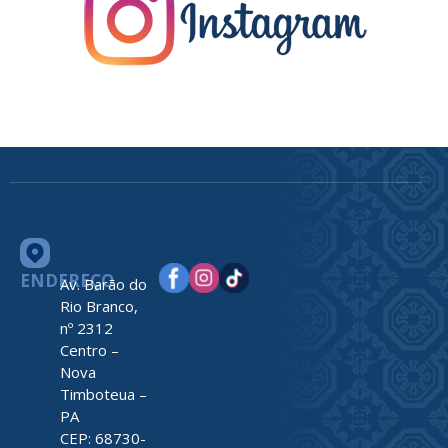
ENDEREÇO
Av. Barão do
Rio Branco,
nº 2312
Centro –
Nova
Timboteua –
PA
CEP: 68730-