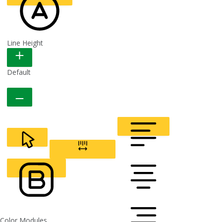
Line Height
READABLE FONT
Default
CURSOR
LETTER SPACING
FONT WEIGHT
Color Modules