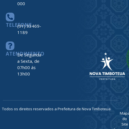
000
TELEFONE
(91) 93469-
1189
ATENDIMENTO
De Segunda
a Sexta, de
07h00 ás
13h00
Todos os direitos reservados a Prefeitura de Nova Timboteua
Map
do
Site