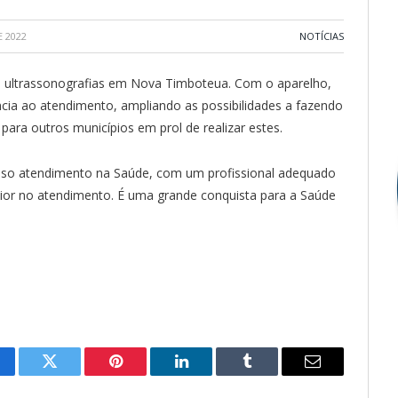
 2022
NOTÍCIAS
s ultrassonografias em Nova Timboteua. Com o aparelho,
ncia ao atendimento, ampliando as possibilidades a fazendo
ara outros municípios em prol de realizar estes.
sso atendimento na Saúde, com um profissional adequado
aior no atendimento. É uma grande conquista para a Saúde
cebook
Twitter
Pinterest
LinkedIn
Tumblr
E-