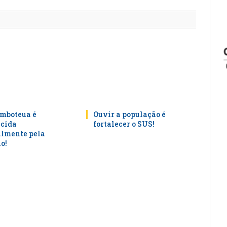
mail
mboteua é
Ouvir a população é
cida
fortalecer o SUS!
lmente pela
o!