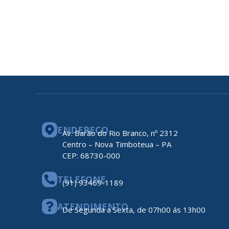
ENDEREÇO
Av. Barão do Rio Branco, nº 2312
Centro – Nova Timboteua – PA
CEP: 68730-000
TELEFONE
(91) 93469-1189
ATENDIMENTO
De Segunda a Sexta, de 07h00 ás 13h00