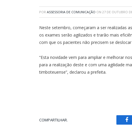
POR
ASSESSORIA DE COMUNICAÇÃO
ON
27 DE OUTUBRO DE
Neste setembro, começaram a ser realizadas a
os exames serão agilizados e trarão mais eficiê
com que os pacientes não precisem se deslocar p
“Esta novidade vem para ampliar e melhorar no
para a realização deste e com uma agilidade m
timboteuense”, declarou a prefeita.
COMPARTILHAR.
Fa