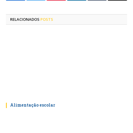
Facebook
Twitter
Pinterest
LinkedIn
Tumblr
E-
mail
RELACIONADOS
POSTS
Alimentação escolar