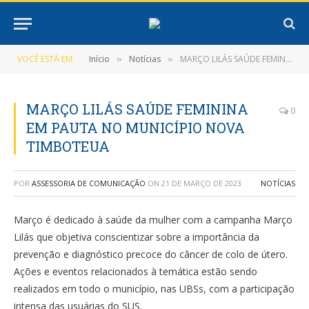
VOCÊ ESTÁ EM:
Início
Notícias
MARÇO LILÁS SAÚDE FEMININA EM PAUTA NO MUNICÍPIO NOVA TIMBOTEUA
»
»
MARÇO LILÁS SAÚDE FEMININA
0
EM PAUTA NO MUNICÍPIO NOVA
TIMBOTEUA
POR
ASSESSORIA DE COMUNICAÇÃO
ON
21 DE MARÇO DE 2023
NOTÍCIAS
Março é dedicado à saúde da mulher com a campanha Março
Lilás que objetiva conscientizar sobre a importância da
prevenção e diagnóstico precoce do câncer de colo de útero.
Ações e eventos relacionados à temática estão sendo
realizados em todo o município, nas UBSs, com a participação
intensa das usuárias do SUS.