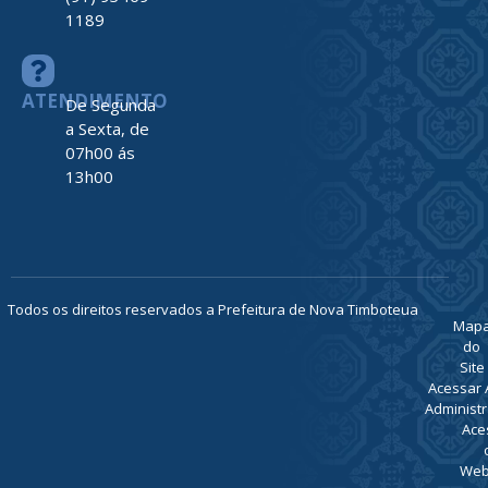
1189
ATENDIMENTO
De Segunda
a Sexta, de
07h00 ás
13h00
Todos os direitos reservados a Prefeitura de Nova Timboteua
Map
do
Site
Acessar 
Administr
Ace
Web