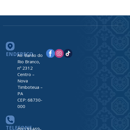
ENDEREÇO
Av. Barão do
Rio Branco,
nº 2312
Centro –
Nova
Timboteua –
PA
CEP: 68730-
000
TELEFONE
(91) 93469-