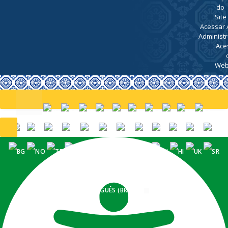
do
Site
Acessar 
Administr
Ace
Web
PORTUGUÊS (BRASIL)