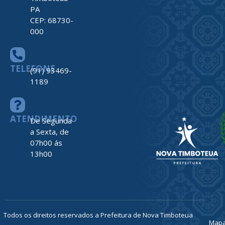
PA
CEP: 68730-
000
TELEFONE
(91) 93469-
1189
ATENDIMENTO
De Segunda
a Sexta, de
07h00 ás
13h00
Todos os direitos reservados a Prefeitura de Nova Timboteua
Map