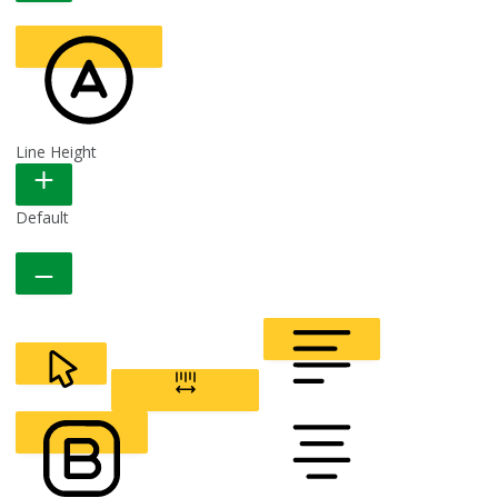
Line Height
READABLE FONT
Default
CURSOR
LETTER SPACING