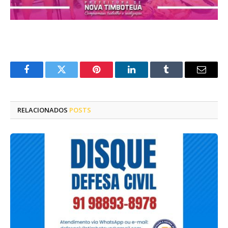
Facebook
Twitter
Pinterest
LinkedIn
Tumblr
E-
mail
RELACIONADOS
POSTS