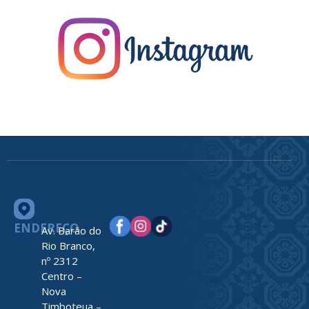
ENDEREÇO
Av. Barão do
Rio Branco,
nº 2312
Centro –
Nova
Timboteua –