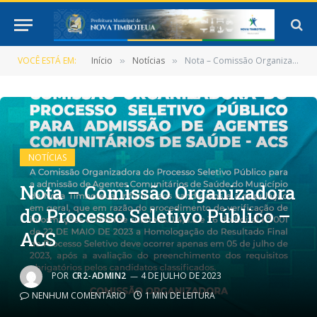
VOCÊ ESTÁ EM:
Início
Notícias
Nota – Comissão Organizadora do Processo Seletivo Público – ACS
»
»
NOTÍCIAS
Nota – Comissão Organizadora
do Processo Seletivo Público –
ACS
POR
CR2-ADMIN2
4 DE JULHO DE 2023
NENHUM COMENTÁRIO
1 MIN DE LEITURA