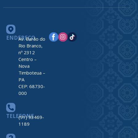
ENDEREÇO
Av. Barão do
Rio Branco,
nº 2312
Centro –
Nova
Timboteua –
PA