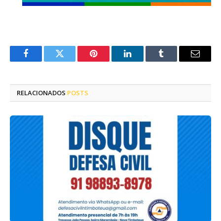
Facebook
Twitter
Pinterest
LinkedIn
Tumblr
E-
mail
RELACIONADOS
POSTS