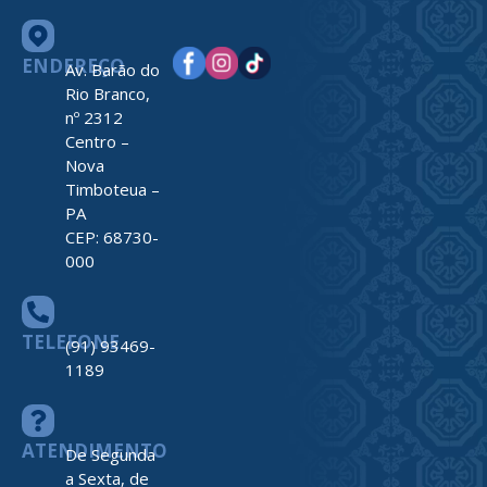
ENDEREÇO
Av. Barão do
Rio Branco,
nº 2312
Centro –
Nova
Timboteua –
PA
CEP: 68730-
000
TELEFONE
(91) 93469-
1189
ATENDIMENTO
De Segunda
a Sexta, de