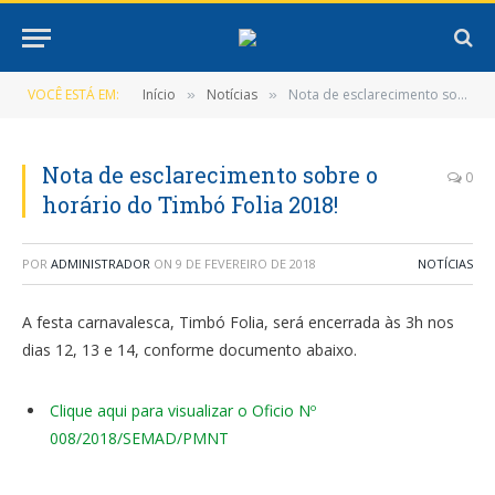
VOCÊ ESTÁ EM:
Início
Notícias
Nota de esclarecimento sobre o horário do Timbó Folia 2018!
»
»
Nota de esclarecimento sobre o
0
horário do Timbó Folia 2018!
POR
ADMINISTRADOR
ON
9 DE FEVEREIRO DE 2018
NOTÍCIAS
A festa carnavalesca, Timbó Folia, será encerrada às 3h nos
dias 12, 13 e 14, conforme documento abaixo.
Clique aqui para visualizar o Oficio Nº
008/2018/SEMAD/PMNT