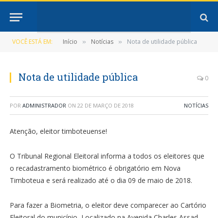
VOCÊ ESTÁ EM:
Início
Notícias
Nota de utilidade pública
»
»
Nota de utilidade pública
0
POR
ADMINISTRADOR
ON
22 DE MARÇO DE 2018
NOTÍCIAS
Atenção, eleitor timboteuense!
O Tribunal Regional Eleitoral informa a todos os eleitores que
o recadastramento biométrico é obrigatório em Nova
Timboteua e será realizado até o dia 09 de maio de 2018.
Para fazer a Biometria, o eleitor deve comparecer ao Cartório
Eleitoral do município, Localizado na Avenida Charles Assad,