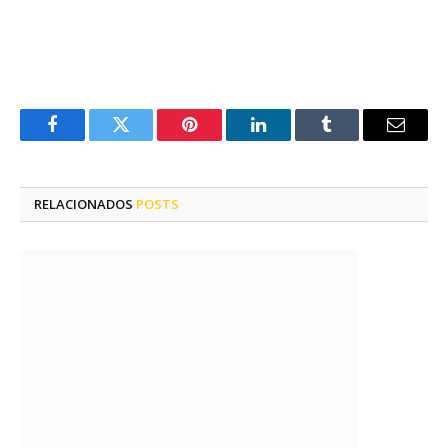
Facebook
Twitter
Pinterest
LinkedIn
Tumblr
E-
mail
RELACIONADOS
POSTS