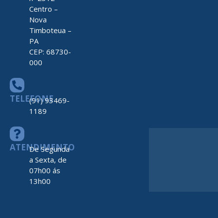
Centro –
Nova
Timboteua –
PA
CEP: 68730-
000
TELEFONE
(91) 93469-
1189
ATENDIMENTO
De Segunda
a Sexta, de
07h00 ás
13h00