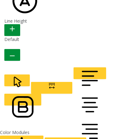
Line Height
READABLE FONT
Default
CURSOR
LETTER SPACING
FONT WEIGHT
Color Modules