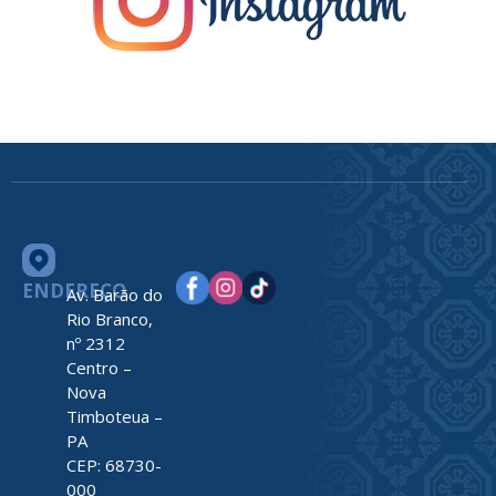
ENDEREÇO
Av. Barão do
Rio Branco,
nº 2312
Centro –
Nova
Timboteua –
PA
CEP: 68730-
000