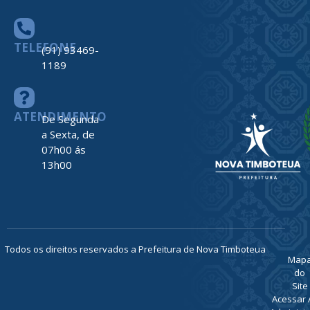
TELEFONE
(91) 93469-
1189
ATENDIMENTO
De Segunda
a Sexta, de
07h00 ás
13h00
Todos os direitos reservados a Prefeitura de Nova Timboteua
Map
do
Site
Acessar 