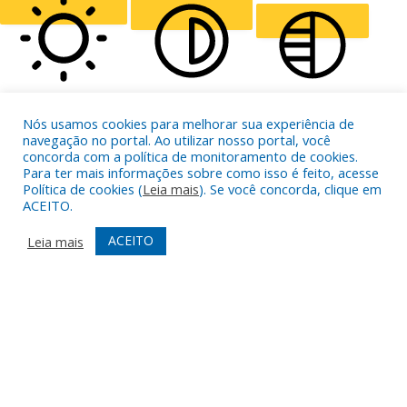
ALIGN TEXT
Orientation Modules
LIGHT CONTRAST
HIGH CONTRAST
MONOCHROME
Nós usamos cookies para melhorar sua experiência de
navegação no portal. Ao utilizar nosso portal, você
concorda com a política de monitoramento de cookies.
Para ter mais informações sobre como isso é feito, acesse
Política de cookies (
Leia mais
). Se você concorda, clique em
ACEITO.
READING LINE
READING MASK
HIDE IMAGES
ACEITO
Leia mais
HIGHLIGHT CONTENT
STOP ANIMATIONS