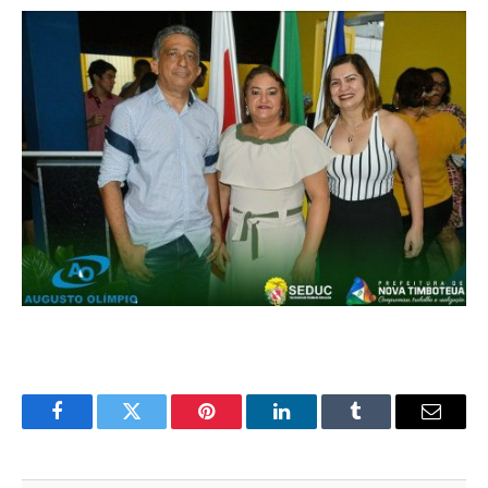
Facebook
Twitter
Pinterest
LinkedIn
Tumblr
E-
mail