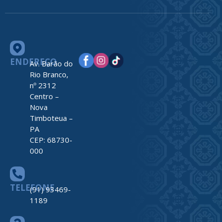
ENDEREÇO
Av. Barão do
Rio Branco,
nº 2312
Centro –
Nova
Timboteua –
PA
CEP: 68730-
000
TELEFONE
(91) 93469-
1189