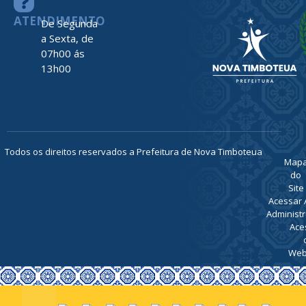
ATENDIMENTO
De Segunda
a Sexta, de
07h00 ás
13h00
Todos os direitos reservados a Prefeitura de Nova Timboteua
Map
do
Site
Acessar 
Administr
Ace
Web