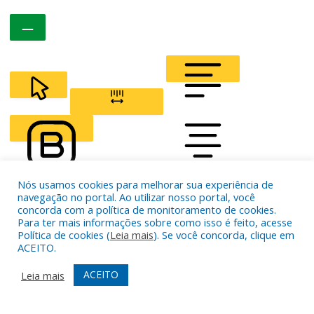
CURSOR
LETTER SPACING
Nós usamos cookies para melhorar sua experiência de
FONT WEIGHT
Color Modules
navegação no portal. Ao utilizar nosso portal, você
concorda com a política de monitoramento de cookies.
Para ter mais informações sobre como isso é feito, acesse
Política de cookies (
Leia mais
). Se você concorda, clique em
ALIGN TEXT
ACEITO.
ACEITO
Leia mais
Orientation Modules
LIGHT CONTRAST
HIGH CONTRAST
MONOCHROME