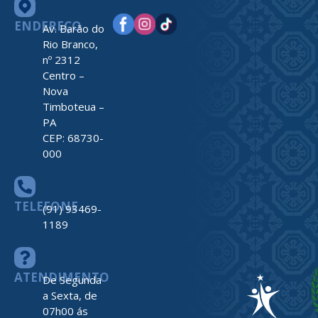
ENDEREÇO
Av. Barão do
Rio Branco,
nº 2312
Centro –
Nova
Timboteua –
PA
CEP: 68730-
000