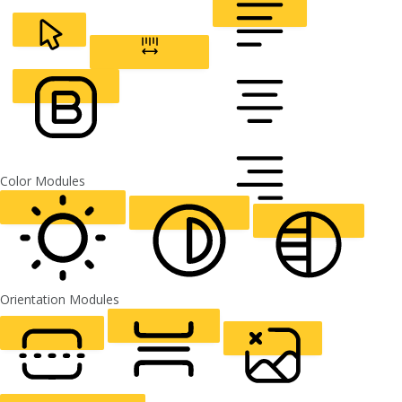
Line Height
READABLE FONT
Default
CURSOR
LETTER SPACING
FONT WEIGHT
Color Modules