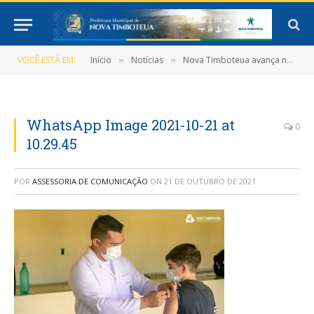
VOCÊ ESTÁ EM:
Início
Notícias
Nova Timboteua avança na vacinação e realiza aplicação da 3ª Dose em idosos e 2ª dose em adolescentes
»
»
WhatsApp Image 2021-10-21 at
0
10.29.45
POR
ASSESSORIA DE COMUNICAÇÃO
ON
21 DE OUTUBRO DE 2021