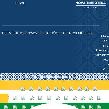
TELEFONE
(91) 93469-
1189
ATENDIMENTO
De Segunda
a Sexta, de
07h00 ás
13h00
Todos os direitos reservados a Prefeitura de Nova Timboteua
Map
do
Site
Acessar 
Administr
Ace