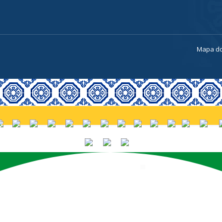
a
Mapa do
PORTUGUÊS (BRASIL)