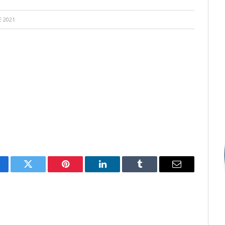
 2021
cebook
Twitter
Pinterest
LinkedIn
Tumblr
E-
mail