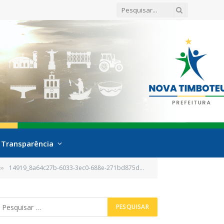
Transparência
14919_8a64c27b-6033-3ec0-688e-271bd875dc39
»