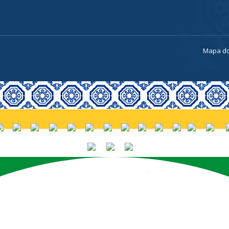
a
Mapa do
PORTUGUÊS (BRASIL)