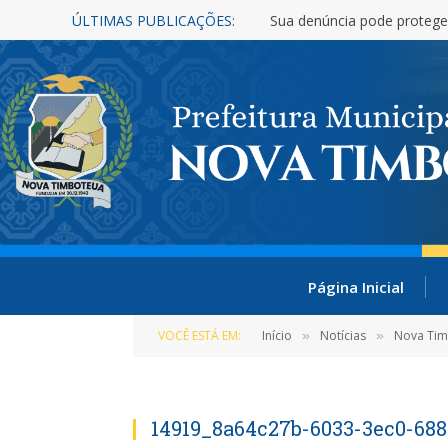
ÚLTIMAS PUBLICAÇÕES:
Sua denúncia pode protege
Página Inicial
VOCÊ ESTÁ EM:
Início
Notícias
Nova Timb
»
»
14919_8a64c27b-6033-3ec0-68