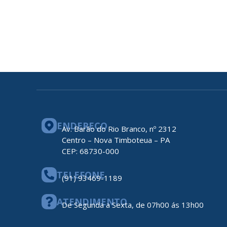
ENDEREÇO
Av. Barão do Rio Branco, nº 2312
Centro – Nova Timboteua – PA
CEP: 68730-000
TELEFONE
(91) 93469-1189
ATENDIMENTO
De Segunda a Sexta, de 07h00 ás 13h00