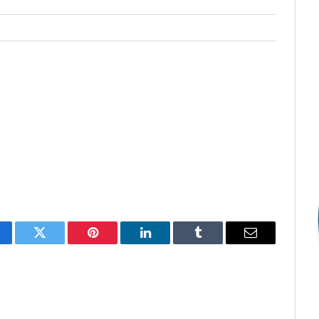
cebook
Twitter
Pinterest
LinkedIn
Tumblr
E-
mail